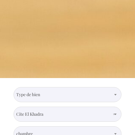
Type de bien
Cite El Khadra
×
chambre