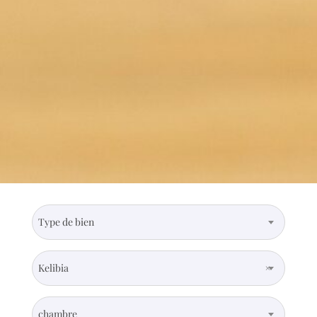
Type de bien
Kelibia
×
chambre