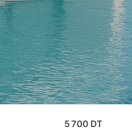
5 700
DT