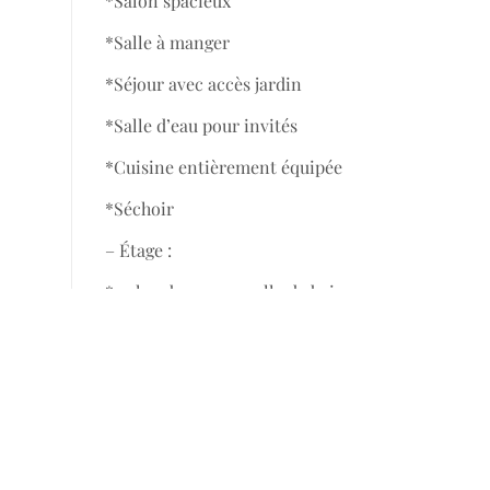
*Salon spacieux
*Salle à manger
*Séjour avec accès jardin
*Salle d’eau pour invités
*Cuisine entièrement équipée
*Séchoir
– Étage :
*2 chambres avec salle de bain
*Suite parentale avec salle de bain privée
Équipements & Commodités :
✔ Caméra de surveillance
✔ Machine à laver le linge & vaisselle
✔ Mobilier moderne et élégant