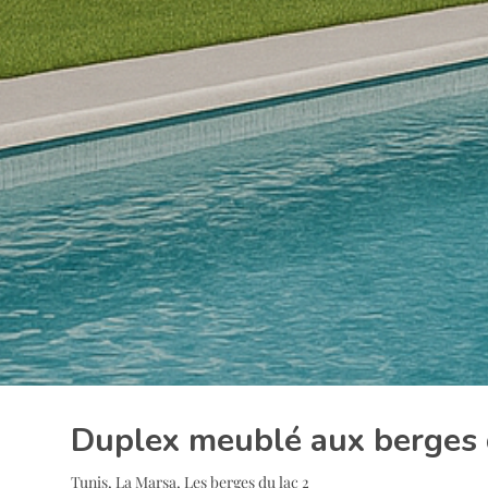
Duplex meublé aux berges 
Tunis, La Marsa, Les berges du lac 2