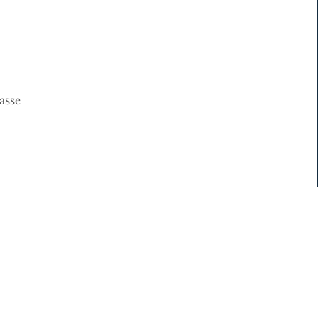
asse
vec douche et bain