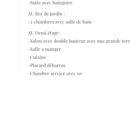
-Suite avec baingoire
AU Rez de jardin :
-2 chambres avec salle de bain
AU Demi étage:
-Salon avec double hauteur avec une grande terr
-Salle a manger
-Cuisine
-Placard débarras
-Chambre service avec wc
A l’Étage
Suite parentale avec dressing et salle de bain a
Pour plus de détails veuillez nous contacter: