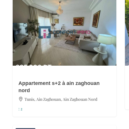
395 000
DT
Appartement s+2 à ain zaghouan
nord
Tunis, Ain Zaghouan, Ain Zaghouan Nord
:
2