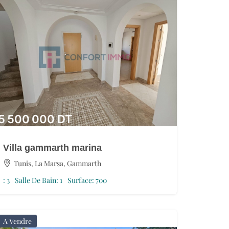
5 500 000
DT
Villa gammarth marina
Tunis, La Marsa, Gammarth
:
3
Salle De Bain:
1
Surface:
700
A Vendre