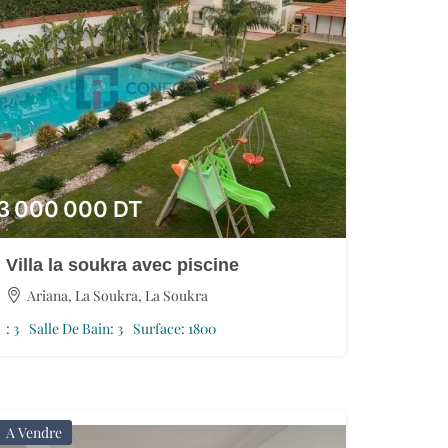
3 000 000
DT
Villa la soukra avec piscine
Ariana, La Soukra, La Soukra
:
3
Salle De Bain:
3
Surface:
1800
A Vendre