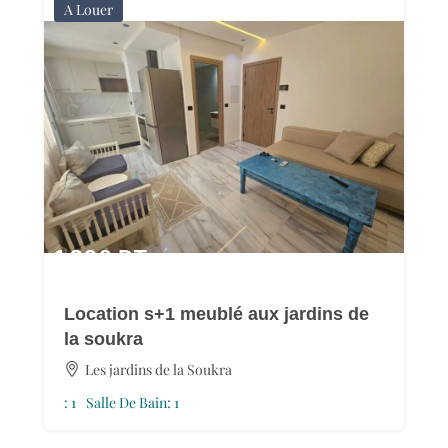
A Louer
1 300
DT
Location s+1 meublé aux jardins de
la soukra
Les jardins de la Soukra
:
1
Salle De Bain:
1