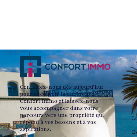
L
Contactez-nous dès aujourd’hui
V
pour découvrir la différence
Confort Immo et laissez-nous
B
vous accompagner dans votre
parcours vers une propriété qui
L
répond à vos besoins et à vos
aspirations.
E