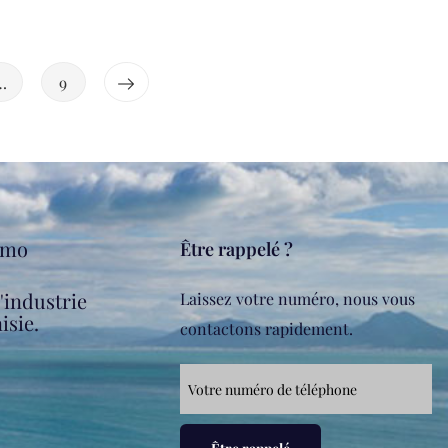
…
9
mmo
Être rappelé ?
l'industrie
Laissez votre numéro, nous vous
isie.
contactons rapidement.