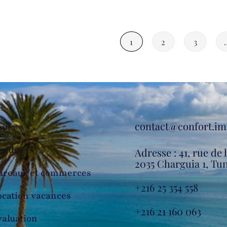
1
2
3
contact@confort.i
ouer
endre
Adresse : 41, rue de 
2035 Charguia 1, Tun
ureaux et commerces
+216 25 354 558
ocation vacances
+216 21 160 063
valuation