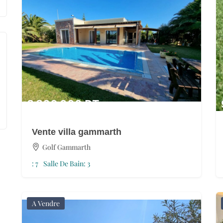
3 800 000
DT
Vente villa gammarth
Golf Gammarth
:
7
Salle De Bain:
3
A Vendre