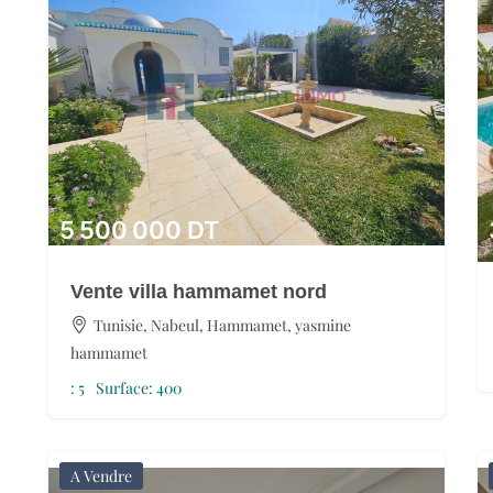
5 500 000
DT
Vente villa hammamet nord
Tunisie, Nabeul, Hammamet, yasmine
hammamet
:
5
Surface:
400
A Vendre