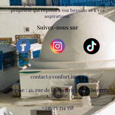
accompagner dans votre parcours vers une
propriété qui répond à vos besoins et à vos
aspirations.
Suivez-nous sur
contact@confort.immo
Adresse : 41, rue de l'industrie 2035 Charguia
1, Tunisie.
+216 25 354 558