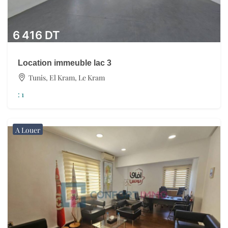
6 416
DT
Location immeuble lac 3
Tunis, El Kram, Le Kram
:
1
A Louer