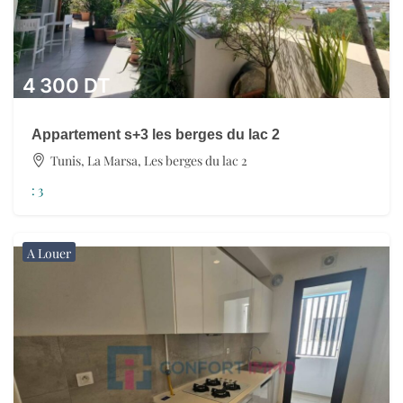
4 300
DT
Appartement s+3 les berges du lac 2
Tunis, La Marsa, Les berges du lac 2
:
3
A Louer