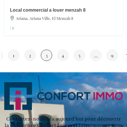
Local commercial a louer menzah 8
Ariana, Ariana Ville, El Menzah 8
:
2
1
2
3
4
5
…
9
Contactez-nous dès aujourd’hui pour découvrir
la différence Confort Immo et laissez-nous vous