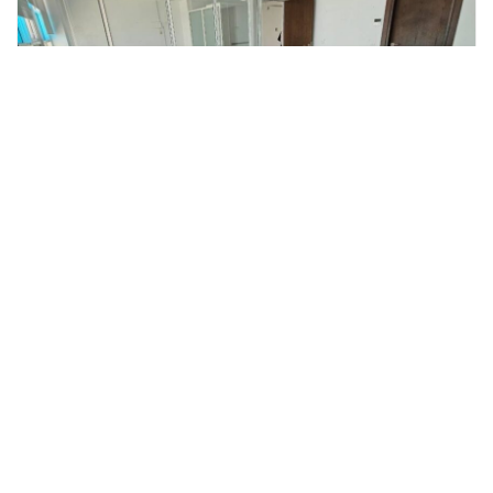
Bureau les berges du lac 2
Tunis, La Marsa, Les berges du lac 2
2 300
DT
: 2
-
: 76.26
-
chambres à
Salle de
m²
Garages
coucher
bains
surfaces