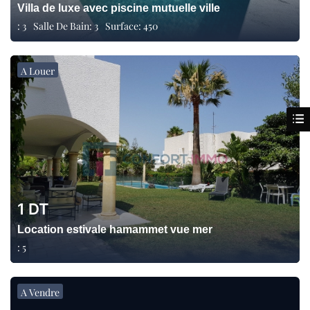
Villa de luxe avec piscine mutuelle ville
:
3
Salle De Bain:
3
Surface:
450
A Louer
1
DT
Location estivale hamammet vue mer
:
5
A Vendre