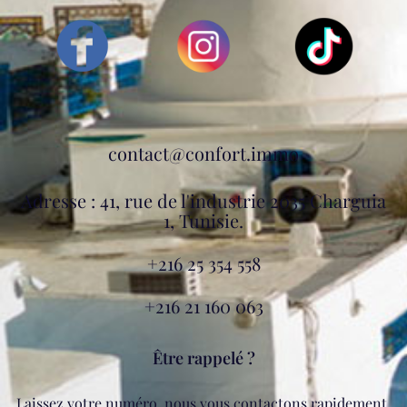
contact@confort.immo
Adresse : 41, rue de l'industrie 2035 Charguia
1, Tunisie.
+216 25 354 558
+216 21 160 063
Être rappelé ?
Laissez votre numéro, nous vous contactons rapidement.