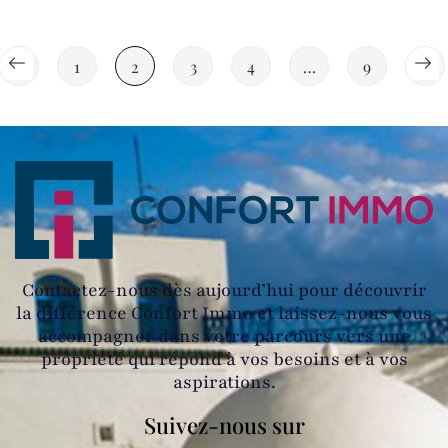
1
2
3
4
…
9
Contactez-nous dès aujourd’hui pour découvrir
la différence Confort Immo et laissez-nous vous
accompagner dans votre parcours vers une
propriété qui répond à vos besoins et à vos
aspirations.
Suivez-nous sur