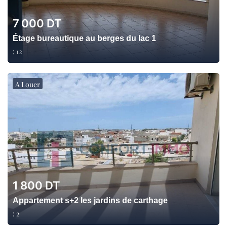
7 000
DT
Étage bureautique au berges du lac 1
:
12
A Louer
1 800
DT
Appartement s+2 les jardins de carthage
:
2