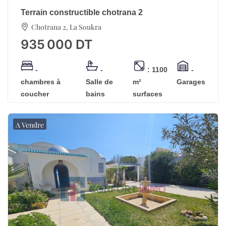
Terrain constructible chotrana 2
Chotrana 2, La Soukra
935 000
DT
-
-
: 1100
-
chambres à
Salle de
m²
Garages
coucher
bains
surfaces
A Vendre