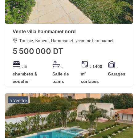
Vente villa hammamet nord
Tunisie, Nabeul, Hammamet, yasmine hammamet
5 500 000
DT
: 5
-
: 1400
-
chambres à
Salle de
m²
Garages
coucher
bains
surfaces
A Vendre