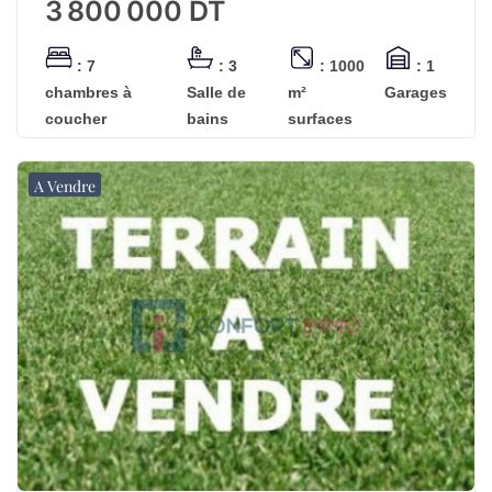
3 800 000
DT
: 7
: 3
: 1000
: 1
chambres à
Salle de
m²
Garages
coucher
bains
surfaces
A Vendre