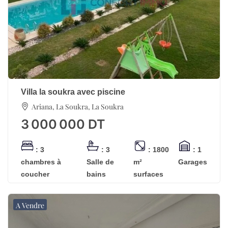
Villa la soukra avec piscine
Ariana, La Soukra, La Soukra
3 000 000
DT
: 3
: 3
: 1800
: 1
chambres à
Salle de
m²
Garages
coucher
bains
surfaces
A Vendre